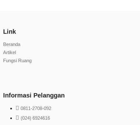
Link
Beranda
Artikel
Fungsi Ruang
Informasi Pelanggan
0811-2708-092
(024) 6924616
penjualan@istanainterior.com
Buka setiap hari (09.00-18.00) Hari minggu (09.00-16.00)