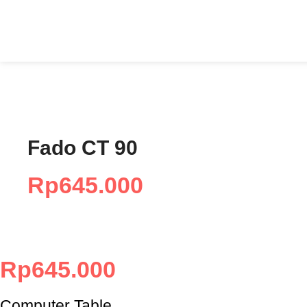
Fado CT 90
Rp
645.000
Rp
645.000
Computer Table