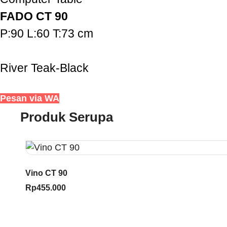
FADO CT 90
P:90 L:60 T:73 cm
River Teak-Black
Pesan via WA
Produk Serupa
Vino CT 90
Rp
455.000