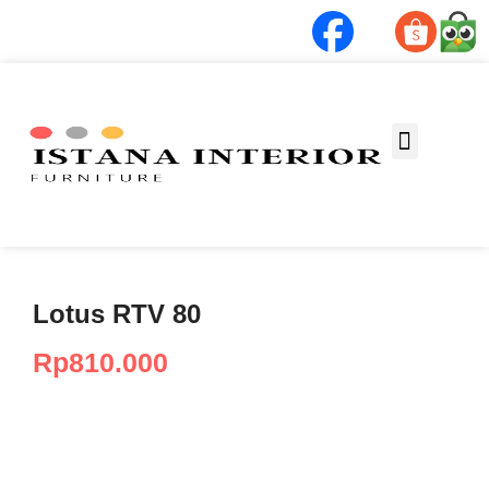
Fungsi Ruang
Lotus RTV 80
Rp
810.000