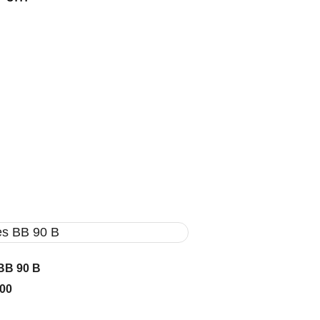
BB 90 B
000