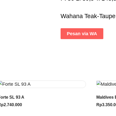
Wahana Teak-Taupe
Pesan via WA
orte SL 93 A
Maldives 
Rp
2.740.000
Rp
3.350.