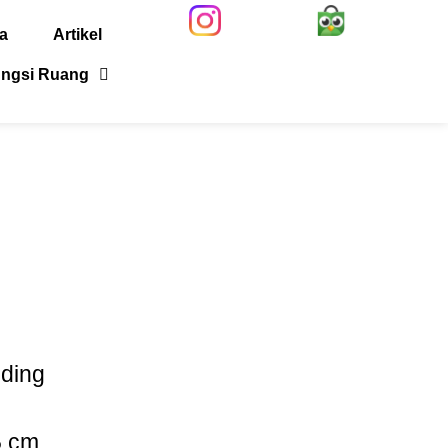
a
Artikel
ngsi Ruang
iding
5 cm