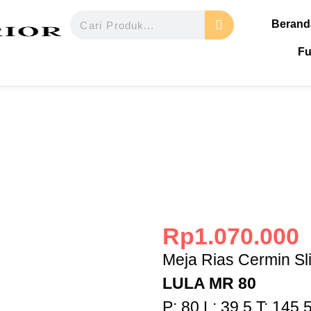
Berand
Fu
Rp
1.070.000
Meja Rias Cermin Sl
LULA MR 80
P: 80 L: 39,5 T: 145,