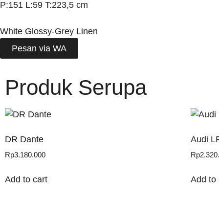
P:151 L:59 T:223,5 cm
White Glossy-Grey Linen
Pesan via WA
Produk Serupa
DR Dante
Audi L
Rp
3.180.000
Rp
2.320
Add to cart
Add to 