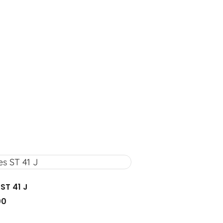
ST 41 J
00