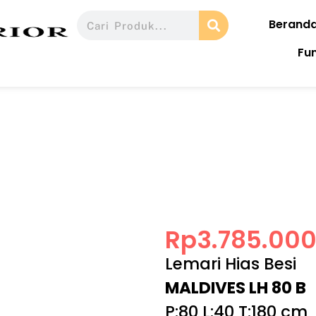
Berand
Fu
Rp
3.785.00
Lemari Hias Besi
MALDIVES LH 80 B
P:80 L:40 T:180 cm