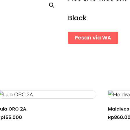
Black
Pesan via WA
Lula ORC 2A
Maldives 
Rp
155.000
Rp
860.0