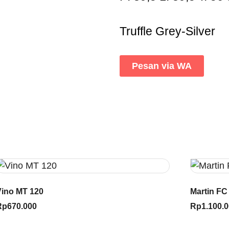
Truffle Grey-Silver
Pesan via WA
Vino MT 120
Martin FC
Rp
670.000
Rp
1.100.