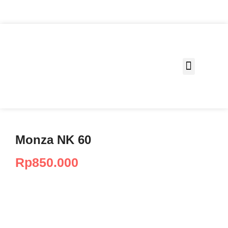
Fungsi Ruang
Monza NK 60
Rp
850.000