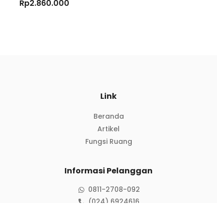
Rp
2.860.000
Link
Beranda
Artikel
Fungsi Ruang
Informasi Pelanggan
0811-2708-092
(024) 6924616
penjualan@istanainterior.com